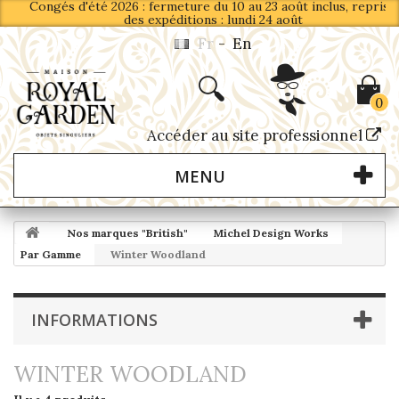
Congés d'été 2026 : fermeture du 10 au 23 août inclus, reprise
des expéditions : lundi 24 août
Fr
-
En
0
Accéder au site professionnel
MENU
Nos marques "British"
Michel Design Works
Par Gamme
Winter Woodland
INFORMATIONS
WINTER WOODLAND