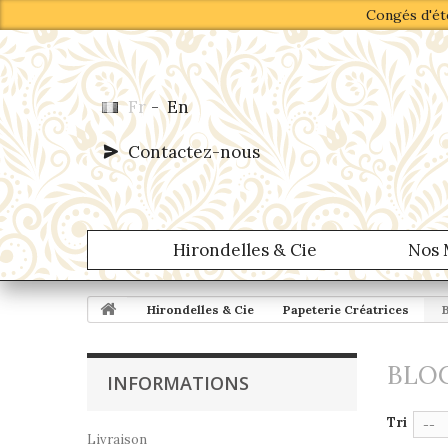
Congés d'été
Fr
-
En
Contactez-nous
Hirondelles & Cie
Nos 
Hirondelles & Cie
Papeterie Créatrices
BLO
INFORMATIONS
Tri
--
Livraison