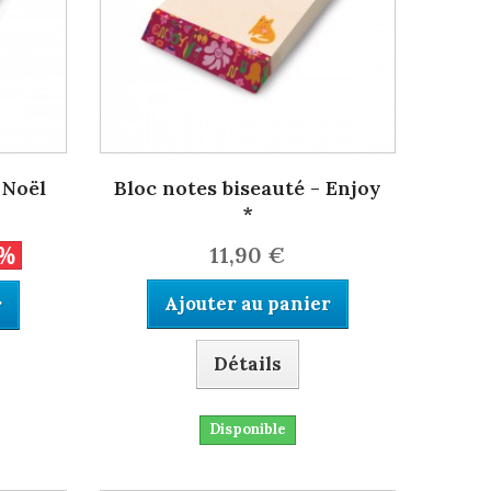
 Noël
Bloc notes biseauté - Enjoy
*
0%
11,90 €
Ajouter au panier
r
Détails
Disponible