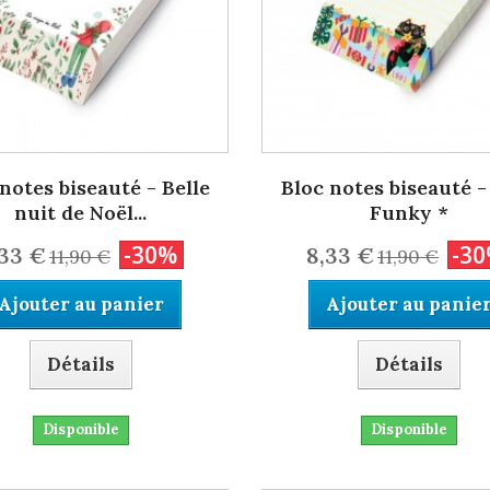
notes biseauté - Belle
Bloc notes biseauté -
nuit de Noël...
Funky *
-30%
-3
,33 €
8,33 €
11,90 €
11,90 €
Ajouter au panier
Ajouter au panie
Détails
Détails
Disponible
Disponible