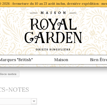
 2026 : fermeture du 10 au 23 août inclus, dernière expédition : me
Marques "British"
Maison
Bien Êtr
Blocs-notes
CS-NOTES