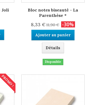
 Joli
Bloc notes biseauté - La
Parenthèse *
-30%
8,33 €
11,90 €
r
Ajouter au panier
Détails
Disponible
PROMO !