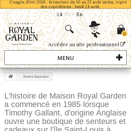
Congés d'été 2026 : fermeture du 10 au 23 août inclus, reprise
des expéditions : lundi 24 août
Fr
-
En
0
Accéder au site professionnel
MENU
Notre histoire
L'histoire de Maison Royal Garden
a commencé en 1985 lorsque
Timothy Gallant, d'origine Anglaise
ouvre une boutique de senteurs et
cadeaux sur l'île Saint-Louis à