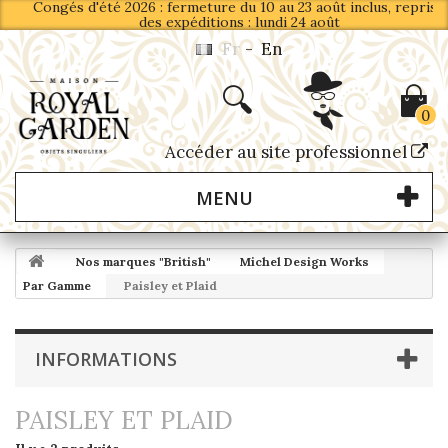
Congés d'été 2026 : fermeture du 10 au 23 août inclus, reprise
des expéditions : lundi 24 août
Fr
-
En
0
Accéder au site professionnel
MENU
Nos marques "British"
Michel Design Works
Par Gamme
Paisley et Plaid
INFORMATIONS
PAISLEY ET PLAID