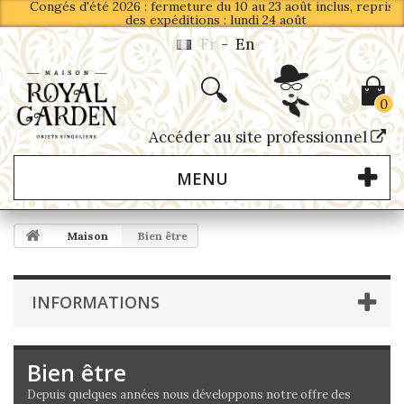
Congés d'été 2026 : fermeture du 10 au 23 août inclus, reprise
des expéditions : lundi 24 août
Fr
-
En
0
Accéder au site professionnel
MENU
Maison
Bien être
INFORMATIONS
Bien être
Depuis quelques années nous développons notre offre des