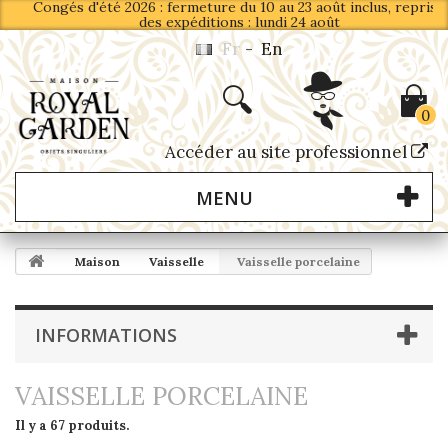
Congés d'été 2026 : fermeture du 10 au 23 août inclus, reprise
des expéditions : lundi 24 août
Fr
-
En
0
Accéder au site professionnel
MENU
Maison
Vaisselle
Vaisselle porcelaine
INFORMATIONS
VAISSELLE PORCELAINE
Il y a 67 produits.