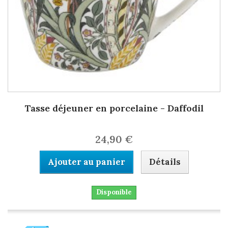
Tasse déjeuner en porcelaine - Daffodil
24,90 €
Ajouter au panier
Détails
Disponible