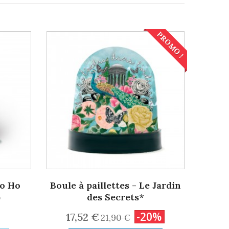
PROMO !
Ho Ho
Boule à paillettes - Le Jardin
)
des Secrets*
-20%
17,52 €
21,90 €