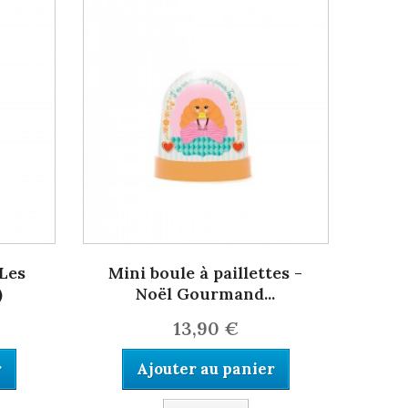
 Les
Mini boule à paillettes -
)
Noël Gourmand...
13,90 €
r
Ajouter au panier