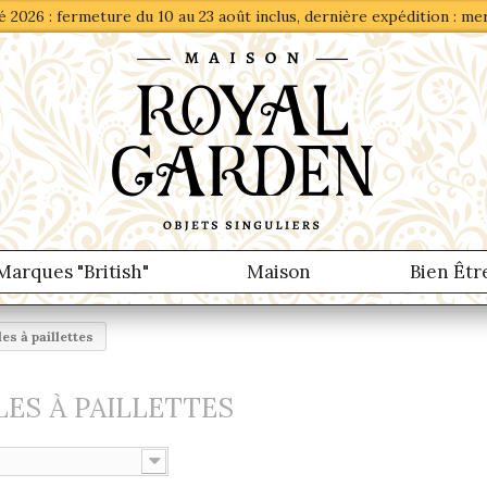
 2026 : fermeture du 10 au 23 août inclus, dernière expédition : me
Marques "British"
Maison
Bien Êtr
es à paillettes
ES À PAILLETTES