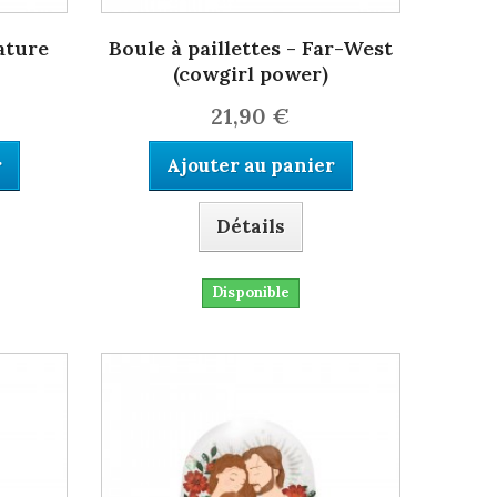
Nature
Boule à paillettes - Far-West
(cowgirl power)
21,90 €
r
Ajouter au panier
Détails
Disponible