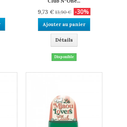
Club N°One...
-30%
9,73 €
13,90 €
r
Ajouter au panier
Détails
Disponible