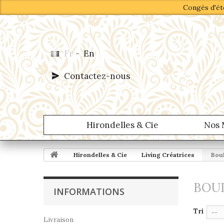
Congés d'été
Fr
-
En
Contactez-nous
Hirondelles & Cie
Nos 
Hirondelles & Cie
Living Créatrices
Boul
BOUL
INFORMATIONS
Tri
--
Livraison