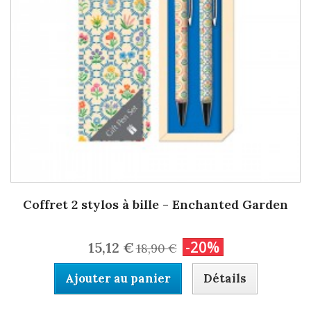
Coffret 2 stylos à bille - Enchanted Garden
-20%
15,12 €
18,90 €
Ajouter au panier
Détails