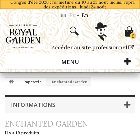
Congés d'été 2026 : fermeture du 10 au 23 août inclus, reprise
des expéditions : lundi 24 août
Fr
-
En
0
Accéder au site professionnel
MENU
Papeterie
Enchanted Garden
INFORMATIONS
ENCHANTED GARDEN
Il y a 19 produits.