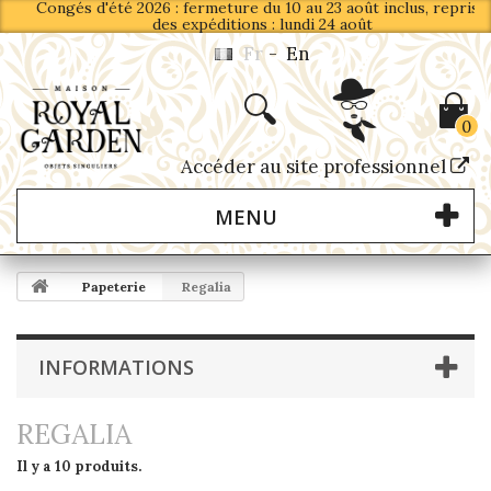
Congés d'été 2026 : fermeture du 10 au 23 août inclus, reprise
des expéditions : lundi 24 août
Fr
-
En
0
Accéder au site professionnel
MENU
Papeterie
Regalia
INFORMATIONS
REGALIA
Il y a 10 produits.