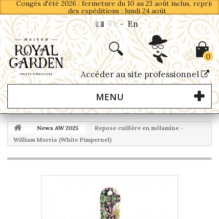
Congés d'été 2026 : fermeture du 10 au 23 août inclus, reprise
des expéditions : lundi 24 août
Fr
-
En
0
Accéder au site professionnel
MENU
News AW 2025
Repose cuillère en mélamine -
William Morris (White Pimpernel)