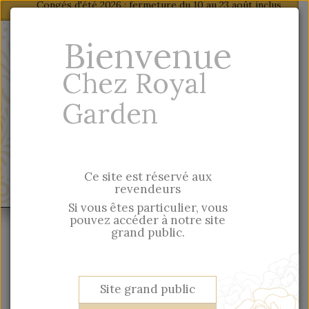
Congés d'été 2026 : fermeture du 10 au 23 août inclus,
dernière expédition : mercredi 5 août
Fr
-
En
Bienvenue
Particulier, vous trouverez nos produits sur
Chez Royal
notre site grand public
Garden
Saisie rapide par référence
Ce site est réservé aux
MENU
revendeurs
Si vous êtes particulier, vous
pouvez accéder à notre site
Esprit British
Boîtes
Boîtes carton
grand public.
INFORMATIONS
Site grand public