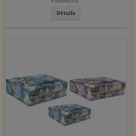
PSB66855C
Détails