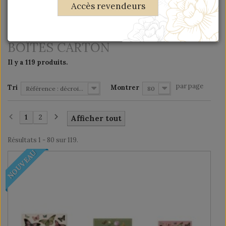
Accès revendeurs
MOTS-CLÉS
BOÎTES CARTON
Il y a 119 produits.
par page
Tri
Montrer
Référence : décroissante
80
1
2
Afficher tout
Résultats 1 - 80 sur 119.
NOUVEAU