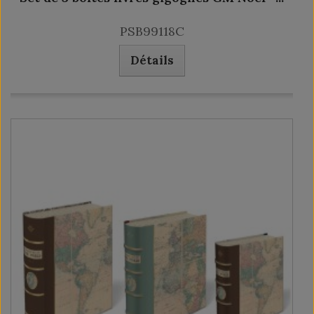
PSB99118C
Détails