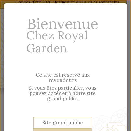
Congés d'été 2026 : fermeture du 10 au 23 août inclus,
reprise des expéditions : lundi 24 août
Fr
-
En
Bienvenue
Particulier, vous trouverez nos produits sur
Chez Royal
notre site grand public
Garden
Saisie rapide par référence
Ce site est réservé aux
MENU
revendeurs
Si vous êtes particulier, vous
pouvez accéder à notre site
Salon Maison & Objet
grand public.
Site grand public