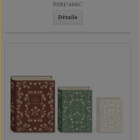
PSB17468C
Détails