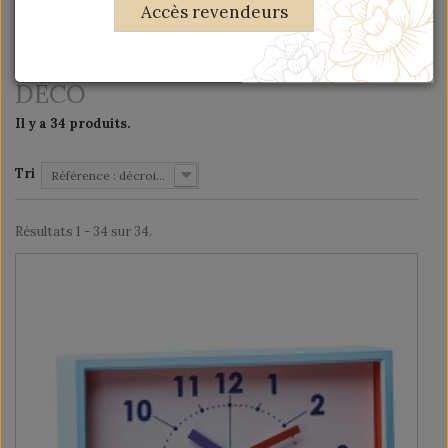
Accès revendeurs
MOTS-CLÉS
DÉCO
Il y a 34 produits.
Tri
Référence : décroissante
Résultats 1 - 34 sur 34.