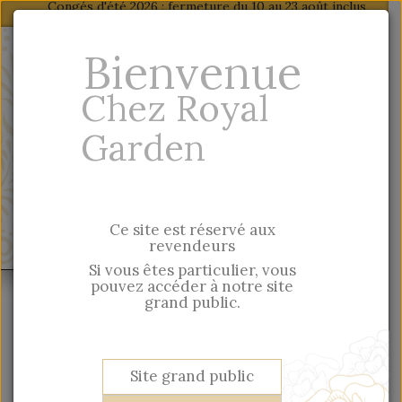
Congés d'été 2026 : fermeture du 10 au 23 août inclus,
dernière expédition : mercredi 5 août
Fr
-
En
Bienvenue
Particulier, vous trouverez nos produits sur
Chez Royal
notre site grand public
Garden
Saisie rapide par référence
Ce site est réservé aux
MENU
revendeurs
Si vous êtes particulier, vous
pouvez accéder à notre site
Esprit British
Maison
Déco
grand public.
INFORMATIONS
Site grand public