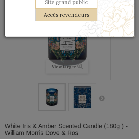
Site grand public
Accès revendeurs
View larger
White Iris & Amber Scented Candle (180g ) -
William Morris Dove & Ros