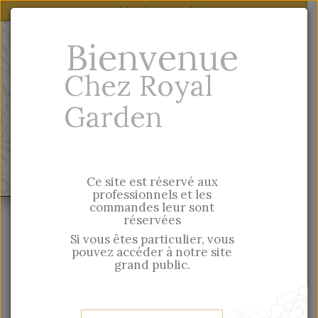
Lien de votre choix
notre site grand
Particulier, vous trouverez nos produits sur
Bienvenue
public
En
-
Fr
Chez Royal
Garden
Quick entry
MENU
Ce site est réservé aux
professionnels et les
commandes leur sont
Esprit British
Maison
réservées
Fragrances And Well-Being
White Iris & Amber Scented
Si vous êtes particulier, vous
pouvez accéder à notre site
Candle (180g ) - William Morris Dove & Ros
grand public.