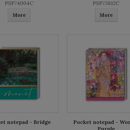
PSP74004C
PSP73812C
More
More
et notepad - Bridge
Pocket notepad - W
Purple