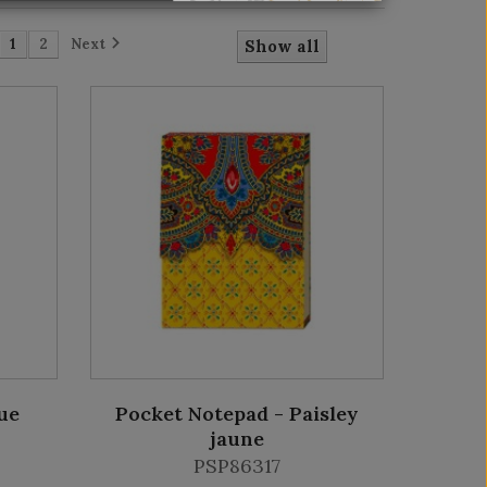
1
2
Next
Show all
ue
Pocket Notepad - Paisley
jaune
PSP86317