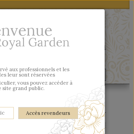
envenue
Royal Garden
Quick entry
ervé aux professionnels et les
s leur sont réservées
ondelles & Cie
Musée
ticulier, vous pouvez accéder à
 site grand public.
There are 159 products.
ic
Accès revendeurs
View:
Grid
List