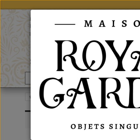
notre site
Particulier, vous trouverez nos produits sur
grand public
En
-
Fr
02 43 63 06 06
Contact us
Good Deals
News
Esprit British
Stationery
Pockets Notebo
POCK
INFORMATIONS
Sort by