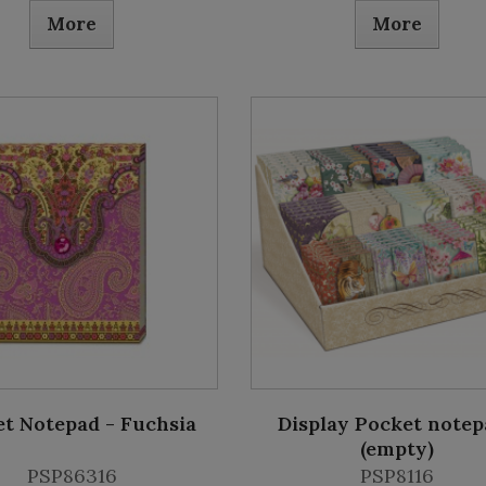
More
More
t Notepad - Fuchsia
Display Pocket notep
(empty)
PSP86316
PSP8116