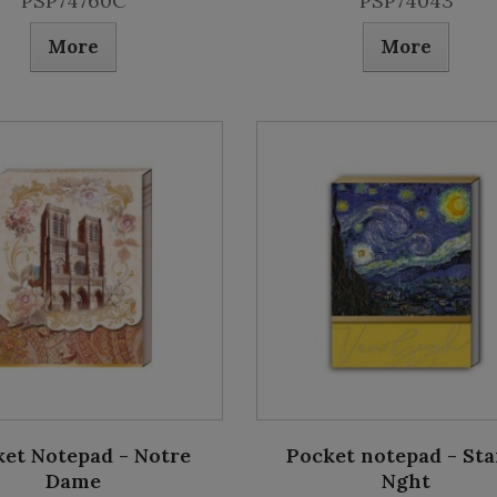
PSP74760C
PSP74043
More
More
et Notepad - Notre
Pocket notepad - Sta
Dame
Nght