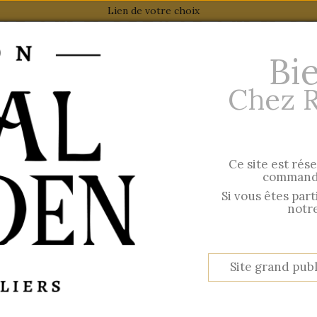
Lien de votre choix
Bi
Chez 
Ce site est rés
 AW 2026
Esprit British
commande
Hir
Si vous êtes par
notre
oks
ETS NOTEBOOKS
Site grand publ
per page
Show
Reference: Highest first
80