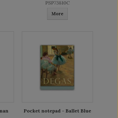
PSP73810C
More
oman
Pocket notepad - Ballet Blue