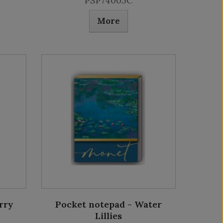
PSP74005C
More
rry
Pocket notepad - Water
Lillies