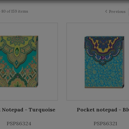
 80 of 159 items
Previous
 Notepad - Turquoise
Pocket notepad - Bl
PSP86324
PSP86321