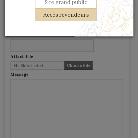
Site grand public
SEND A MESSAGE
Accès revendeurs
Subject Heading
-- Choose --
Email address
Attach File
Choose File
No file selected
Message