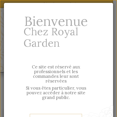
Lien de votre choix
notre site grand
Particulier, vous trouverez nos produits sur
Bienvenue
public
En
-
Fr
Chez Royal
Garden
Quick entry
MENU
Ce site est réservé aux
professionnels et les
commandes leur sont
Contact
réservées
Si vous êtes particulier, vous
pouvez accéder à notre site
CUSTOMER SERVICE - CONTACT US
grand public.