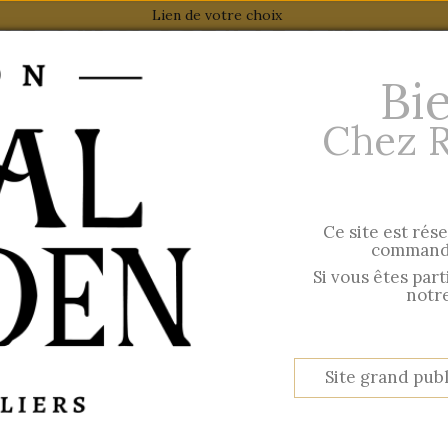
Lien de votre choix
Bi
Chez 
Ce site est rés
 AW 2026
Esprit British
commande
Hir
Si vous êtes par
notre
NG CREATORS
Site grand publ
ries