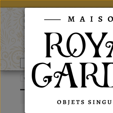
notre site
Particulier, vous trouverez nos produits sur
grand public
En
-
Fr
02 43 63 06 06
Contact us
Good Deals
News
Hirondelles & Cie
Living Creators
LIVI
INFORMATIONS
Subcatego