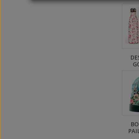
DE
G
BO
PAI