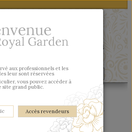
envenue
Royal Garden
Quick entry
ervé aux professionnels et les
s leur sont réservées
ondelles & Cie
Musée
ticulier, vous pouvez accéder à
 site grand public.
There are no products in this category.
ic
Accès revendeurs