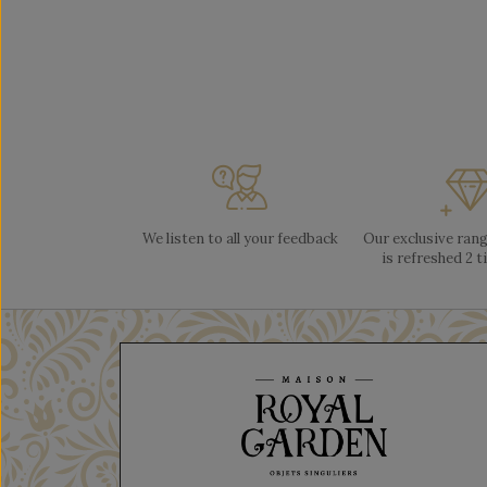
We listen to all your feedback
Our exclusive ran
is refreshed 2 t