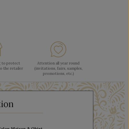
 to protect
Attention all year round
o the retailer
(invitations, fairs, samples,
promotions, etc.)
tion
Salon Maison & Objet