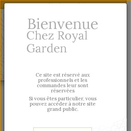
Lien de votre choix
notre site grand
Particulier, vous trouverez nos produits sur
Bienvenue
public
En
-
Fr
Chez Royal
Garden
Quick entry
MENU
Ce site est réservé aux
professionnels et les
commandes leur sont
Hirondelles & Cie
Par Créatrices
réservées
Créa-Bisontine
Tote bag - Le Soleil (t'es une queen)
Si vous êtes particulier, vous
pouvez accéder à notre site
grand public.