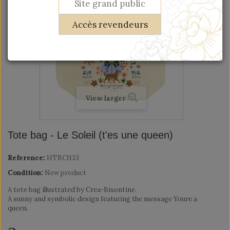
Site grand public
Accès revendeurs
View larger
Tote bag - Le Soleil (t'es une queen)
Reference:
HTBC1133
Condition:
New product
A tote bag illustrated by Crea-Bisontine.
A sunny and symbolic design featuring the message Youre a
queen.