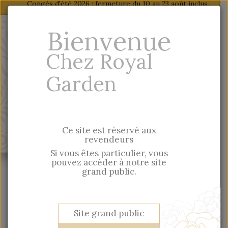
Congés d'été 2026 : fermeture du 10 au 23 août inclus,
reprise des expéditions : lundi 24 août
Fr
-
En
Bienvenue
Particulier, vous trouverez nos produits sur
Chez Royal
notre site grand public
Garden
Saisie rapide par référence
Ce site est réservé aux
MENU
revendeurs
Si vous êtes particulier, vous
pouvez accéder à notre site
grand public.
Site grand public