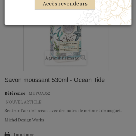
Accès revendeurs
Agrandir l'image
Savon moussant 530ml - Ocean Tide
Référence :
MDFOA352
NOUVEL ARTICLE
Senteur: l’air de l’océan, avec des notes de melon et de muguet.
Michel Design Works
Imprimer